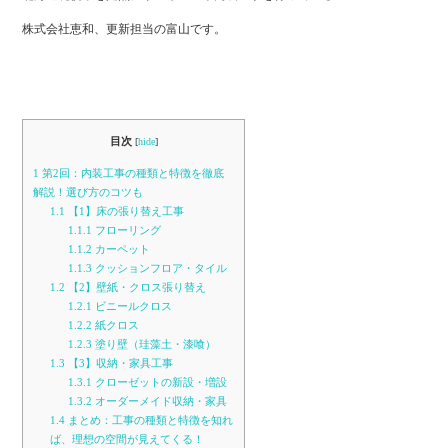
株式会社恵和、更新担当の富山です。
目次
[
hide
]
1
第2回：内装工事の種類と特徴を徹底
解説！選び方のコツも
1.1
【1】床の張り替え工事
1.1.1
フローリング
1.1.2
カーペット
1.1.3
クッションフロア・タイル
1.2
【2】壁紙・クロス張り替え
1.2.1
ビニールクロス
1.2.2
紙クロス
1.2.3
塗り壁（珪藻土・漆喰）
1.3
【3】収納・家具工事
1.3.1
クローゼットの新設・増設
1.3.2
オーダーメイド収納・家具
1.4
まとめ：工事の種類と特徴を知れ
ば、理想の空間が見えてくる！